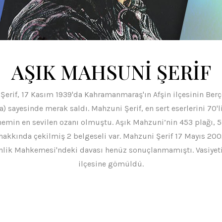
AŞIK MAHSUNİ ŞERİF
ni Şerif, 17 Kasım 1939'da Kahramanmaraş'ın Afşin ilçesinin B
 sayesinde merak saldı. Mahzuni Şerif, en sert eserlerini 70'li 
emin en sevilen ozanı olmuştu. Aşık Mahzuni’nin 453 plağı, 5
 hakkında çekilmiş 2 belgeseli var. Mahzuni Şerif 17 Mayıs 200
üvenlik Mahkemesi'ndeki davası henüz sonuçlanmamıştı. Vasiyeti
ilçesine gömüldü.