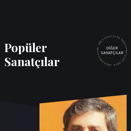
T
Ç
A
I
L
N
A
A
R
S
R
D
Popüler
I
E
Ğ
Ğ
E
I
D
R
DIĞER
S
R
A
A
N
SANATÇILAR
L
A
I
Ç
T
Sanatçılar
T
Ç
I
A
L
N
A
A
R
S
D
R
I
E
Ğ
Ğ
E
I
R
D