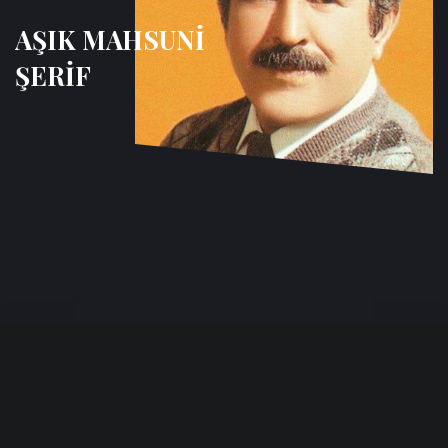
AŞIK MAHSUNİ
ŞERİF